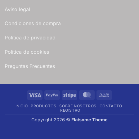
Aviso legal
Condiciones de compra
Política de privacidad
Política de cookies
Preguntas Frecuentes
Visa
PayPal
Stripe
MasterCard
Cash
On
INICIO
PRODUCTOS
SOBRE NOSOTROS
CONTACTO
Delivery
REGISTRO
Copyright 2026 ©
Flatsome Theme