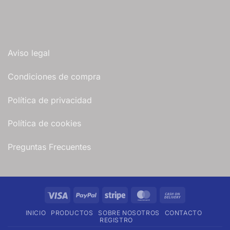
Aviso legal
Condiciones de compra
Política de privacidad
Política de cookies
Preguntas Frecuentes
Visa
PayPal
Stripe
MasterCard
Cash
On
INICIO
PRODUCTOS
SOBRE NOSOTROS
CONTACTO
Delivery
REGISTRO