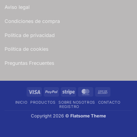
Aviso legal
Condiciones de compra
Política de privacidad
Política de cookies
Preguntas Frecuentes
Visa
PayPal
Stripe
MasterCard
Cash
On
INICIO
PRODUCTOS
SOBRE NOSOTROS
CONTACTO
Delivery
REGISTRO
Copyright 2026 ©
Flatsome Theme