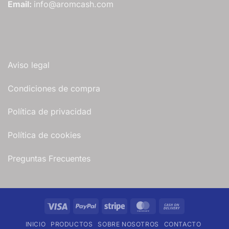
Email:
info@aromcash.com
Aviso legal
Condiciones de compra
Política de privacidad
Política de cookies
Preguntas Frecuentes
Visa
PayPal
Stripe
MasterCard
Cash
On
INICIO
PRODUCTOS
SOBRE NOSOTROS
CONTACTO
Delivery