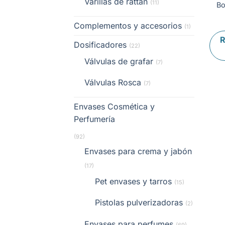
Varillas de rattan
(11)
Bo
Complementos y accesorios
(1)
R
Dosificadores
(22)
Válvulas de grafar
(7)
Válvulas Rosca
(7)
Envases Cosmética y
Perfumería
(92)
Envases para crema y jabón
(17)
Pet envases y tarros
(15)
Pistolas pulverizadoras
(2)
Envases para perfumes
(69)