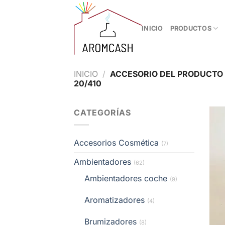
Saltar
al
INICIO
PRODUCTOS
contenido
INICIO
/
ACCESORIO DEL PRODUCTO
20/410
CATEGORÍAS
Accesorios Cosmética
(7)
Ambientadores
(62)
Ambientadores coche
(9)
Aromatizadores
(4)
Brumizadores
(8)