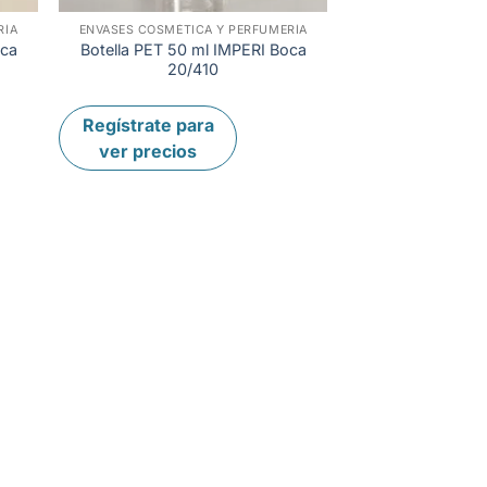
RÍA
ENVASES COSMÉTICA Y PERFUMERÍA
+
oca
Botella PET 50 ml IMPERI Boca
20/410
Regístrate para
ver precios