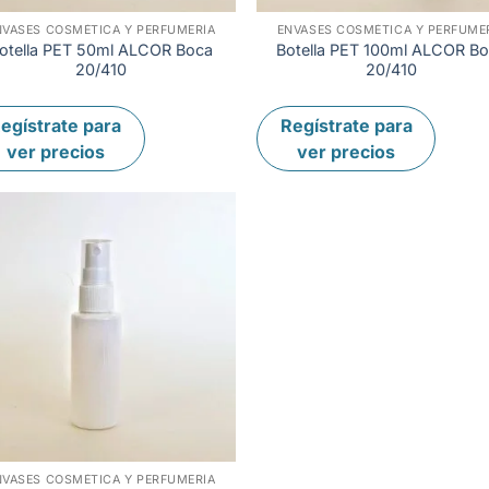
NVASES COSMÉTICA Y PERFUMERÍA
ENVASES COSMÉTICA Y PERFUME
+
+
otella PET 50ml ALCOR Boca
Botella PET 100ml ALCOR B
20/410
20/410
egístrate para
Regístrate para
ver precios
ver precios
NVASES COSMÉTICA Y PERFUMERÍA
+