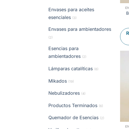
E
Envases para aceites
B
esenciales
(3)
Envases para ambientadores
R
(2)
Esencias para
ambientadores
(2)
Lámparas catalíticas
(6)
Mikados
(19)
Nebulizadores
(4)
Productos Terminados
(6)
Quemador de Esencias
(2)
E