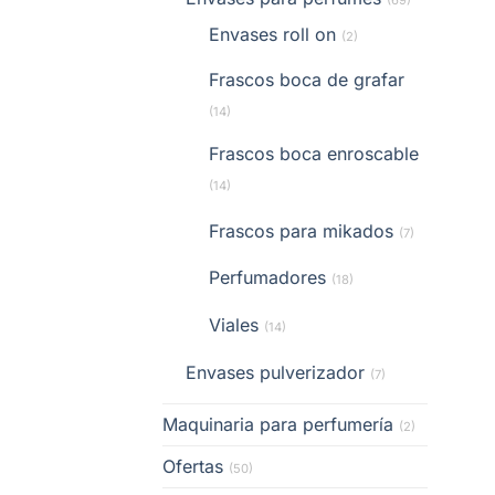
Envases roll on
(2)
Frascos boca de grafar
(14)
Frascos boca enroscable
(14)
Frascos para mikados
(7)
Perfumadores
(18)
Viales
(14)
Envases pulverizador
(7)
Maquinaria para perfumería
(2)
Ofertas
(50)