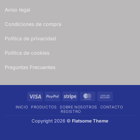
Aviso legal
Condiciones de compra
Política de privacidad
Política de cookies
Preguntas Frecuentes
Visa
PayPal
Stripe
MasterCard
Cash
On
INICIO
PRODUCTOS
SOBRE NOSOTROS
CONTACTO
Delivery
REGISTRO
Copyright 2026 ©
Flatsome Theme