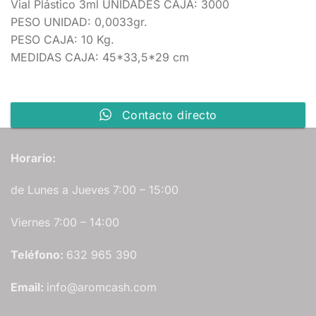
Vial Plástico 3ml UNIDADES CAJA: 3000
PESO UNIDAD: 0,0033gr.
PESO CAJA: 10 Kg.
MEDIDAS CAJA: 45*33,5*29 cm
Contacto directo
Horario:
de Lunes a Jueves 7:00 – 15:00
Viernes 7:00 – 14:00
Teléfono:
632 965 390
Email:
info@aromcash.com