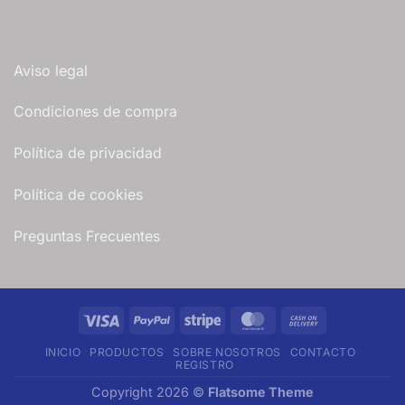
Aviso legal
Condiciones de compra
Política de privacidad
Política de cookies
Preguntas Frecuentes
Visa
PayPal
Stripe
MasterCard
Cash
On
INICIO
PRODUCTOS
SOBRE NOSOTROS
CONTACTO
Delivery
REGISTRO
Copyright 2026 ©
Flatsome Theme