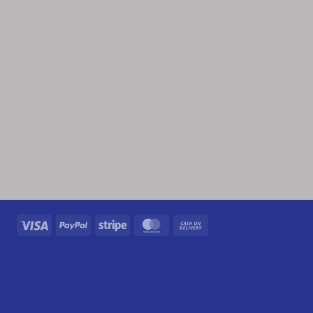
Visa
PayPal
Stripe
MasterCard
Cash
On
Delivery