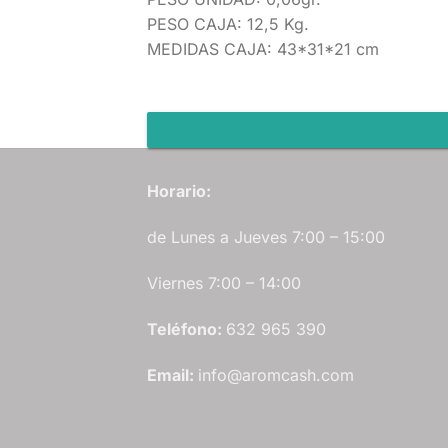
PESO CAJA: 12,5 Kg.
MEDIDAS CAJA: 43*31*21 cm
Horario:
de Lunes a Jueves 7:00 – 15:00
Viernes 7:00 – 14:00
Teléfono:
632 965 390
Email:
info@aromcash.com