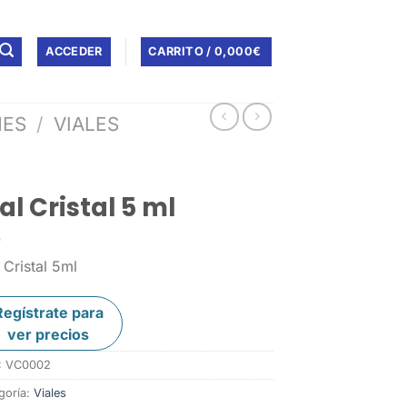
ACCEDER
CARRITO /
0,000
€
MES
/
VIALES
al Cristal 5 ml
 Cristal 5ml
Regístrate para
ver precios
:
VC0002
goría:
Viales