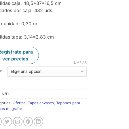
idas caja: 48,5*37*16,5 cm
dades por caja: 432 uds.
o unidad: 0,30 gr
idas tapa: 3,14*2,83 cm
Regístrate para
ver precios
LIMPIAR
r
:
N/D
gorías:
Ofertas
,
Tapas envases
,
Tapones para
cos de grafar