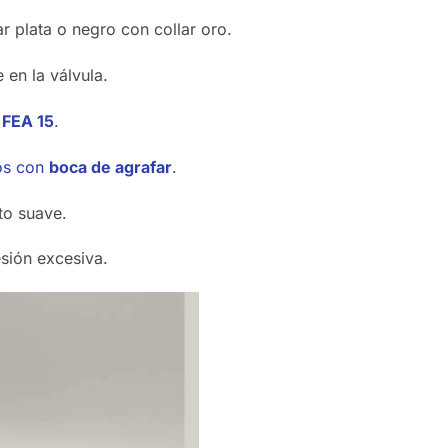
r plata o negro con collar oro.
en la válvula.
s
FEA 15
.
os con
boca de agrafar
.
cto suave.
esión excesiva.