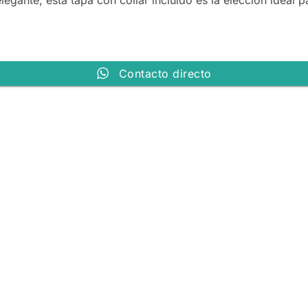
gante, esta tapa con collar incluido es la elección ideal p
Contacto directo