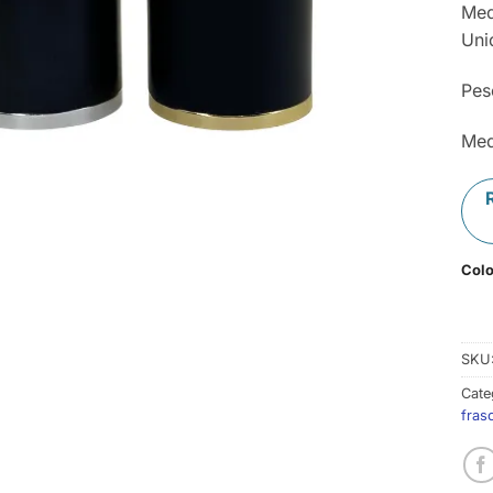
Med
Uni
Pes
Med
Colo
SKU
Cate
fras