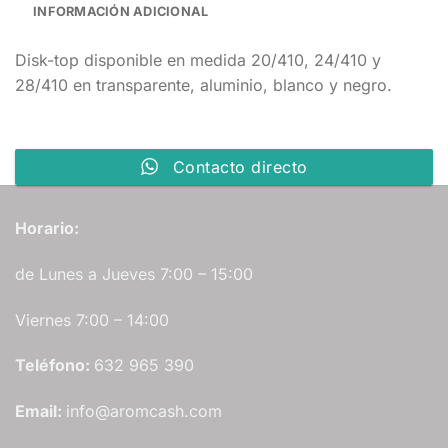
INFORMACIÓN ADICIONAL
Disk-top disponible en medida 20/410, 24/410 y
28/410 en transparente, aluminio, blanco y negro.
Contacto directo
Horario:
de Lunes a Jueves 7:00 – 15:00
Viernes 7:00 – 14:00
Teléfono:
632 965 390
Email:
info@aromcash.com