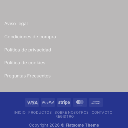
Aviso legal
Condiciones de compra
Política de privacidad
Política de cookies
Preguntas Frecuentes
Visa
PayPal
Stripe
MasterCard
Cash
On
INICIO
PRODUCTOS
SOBRE NOSOTROS
CONTACTO
Delivery
REGISTRO
Copyright 2026 ©
Flatsome Theme