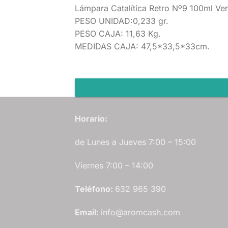
Lámpara Catalítica Retro Nº9 100ml 
PESO UNIDAD:0,233 gr.
PESO CAJA: 11,63 Kg.
MEDIDAS CAJA: 47,5*33,5*33cm.
Horario:
de Lunes a Jueves 7:00 – 15:00
Viernes 7:00 – 14:00
Teléfono:
632 965 390
Email:
info@aromcash.com