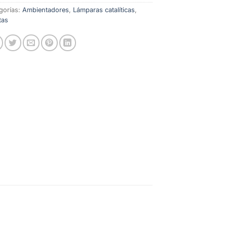
gorías:
Ambientadores
,
Lámparas catalíticas
,
tas